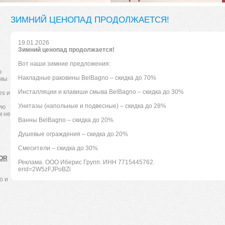
ЗИМНИЙ ЦЕНОПАД ПРОДОЛЖАЕТСЯ!
19.01.2026
Зимний ценопад продолжается!
Вот наши зимние предложения:
ю
Накладные раковины BelBagno – скидка до 70%
 мы
Инсталляции и клавиши смыва BelBagno – скидка до 30%
s и
Унитазы (напольные и подвесные) – скидка до 28%
ую
м не
Ванны BelBagno – скидка до 20%
Душевые ограждения – скидка до 20%
Смесители – скидка до 30%
TOR
Реклама. ООО Иберис Групп. ИНН 7715445762.
erid=2W5zFJPoBZi
o и