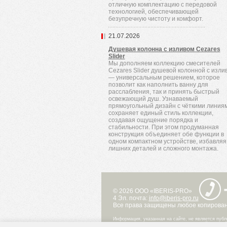
отличную комплектацию с передовой
технологией, обеспечивающей
безупречную чистоту и комфорт.
21.07.2026
Душевая колонна с изливом Cezares
Slider
Мы дополняем коллекцию смесителей
Cezares Slider душевой колонной с изли
— универсальным решением, которое
позволит как наполнить ванну для
расслабления, так и принять быстрый
освежающий душ. Узнаваемый
прямоугольный дизайн с чёткими линия
сохраняет единый стиль коллекции,
создавая ощущение порядка и
стабильности. При этом продуманная
конструкция объединяет обе функции в
одном компактном устройстве, избавляя
лишних деталей и сложного монтажа.
© 2026 ООО «IBERIS-PRO»
4 Эл. почта:
info@iberis-pro.ru
Все права защищены любое копировани
Информация, указанная на сайте, не является публ
при каких условиях не является публичной офертой