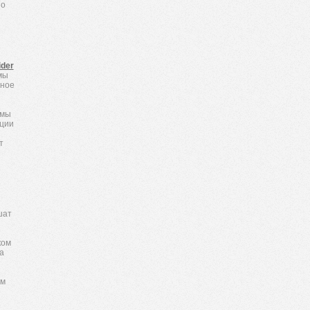
но
ider
мы
дное
 мы
кции
т
шат
ком
а
ем