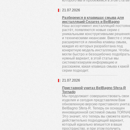
которого мы и пробежимся в этой статье
21.07.2026
Разберемся в клавишах смыва для
инсталляций Cezares и BelBagno
Наш ассортимент инсталляций постоян
растёт, появляются новые серии с
уникальными конструктивными решени
и техническими нюансами. Вместе с эти
расширяется и линейка клавиш смыва,
каждая из которых разработана под
конкретную модель инсталляции. Чтобы
могли быстро и безошибочно подобрать
нужный вариант, в этой статье мы
систематизируем информацию и
расскажем, какая клавиша смыва к какой
серии подходит.
21.07.2026
Приставной унитаз BelBagno Sfera-R
Tornado
Мы продолжает совершенствовать свои
изделия и сегодня представляем Вам
обновленную версию приставного унита
BelBagno Sfera-R. Теперь он оснащен
инновационной системой смыва TORNA
Это значит, что теперь вы сможете взят
действительно подходящий вариант,
который идеально впишется в ваше
пространство, и при этом получить