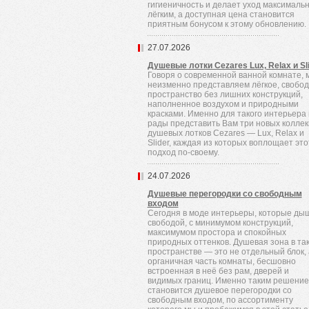
гигиеничность и делает уход максималь
лёгким, а доступная цена становится
приятным бонусом к этому обновлению.
27.07.2026
Душевые лотки Cezares Lux, Relax и Sl
Говоря о современной ванной комнате, 
неизменно представляем лёгкое, свобо
пространство без лишних конструкций,
наполненное воздухом и природными
красками. Именно для такого интерьера
рады представить Вам три новых колле
душевых лотков Cezares — Lux, Relax и
Slider, каждая из которых воплощает это
подход по-своему.
24.07.2026
Душевые перегородки со свободным
входом
Сегодня в моде интерьеры, которые ды
свободой, с минимумом конструкций,
максимумом простора и спокойных
природных оттенков. Душевая зона в та
пространстве — это не отдельный блок, 
органичная часть комнаты, бесшовно
встроенная в неё без рам, дверей и
видимых границ. Именно таким решени
становится душевое перегородки со
свободным входом, по ассортименту