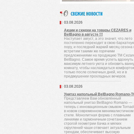
03.08.2026
Акции и скидки на товары CEZARES и
BelBagno в августе !!!
Наступает август, а это значит, что лето
постепенно переходит в свою бархатну
пору, и последний жаркий месяц сезона
встретим такими же горячими
предложениями на продукцию TM Cezare
BelBagno. Самое время успеть вдохнуть
максимум летнего уюта и обновить ванн
комнату, чтобы наслаждаться комфорто
только после солнечных дней, но и в
предвкушении прохладных вечеров.
03.08.2026
Унитаз напольный BelBagno Romano-
Представляем Вам обновлённый
напольный унитаз BelBagno Romano —
теперь с инновационным смывом Tornad
в новом современном минималистичном
стиле. Монолитная форма с плавными
линиями и гармоничным сочетанием
строгой геометрии бачка и мягких
скруглений чаши отвечает актуальным
трендам, обеспечивает высокую