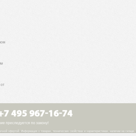
вом
ми
 от
е преследуется по закону!
ичной офертой. Информация о товарах, технических свойствах и характеристиках, наличии на складе,
.