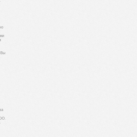
.
но
ями
м
 Вы
за
DO.
ь