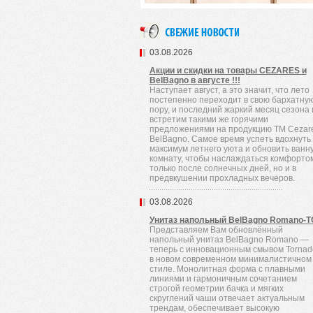
03.08.2026
Акции и скидки на товары CEZARES и
BelBagno в августе !!!
Наступает август, а это значит, что лето
постепенно переходит в свою бархатну
пору, и последний жаркий месяц сезона
встретим такими же горячими
предложениями на продукцию TM Cezare
BelBagno. Самое время успеть вдохнуть
максимум летнего уюта и обновить ванн
комнату, чтобы наслаждаться комфорто
только после солнечных дней, но и в
предвкушении прохладных вечеров.
03.08.2026
Унитаз напольный BelBagno Romano-
Представляем Вам обновлённый
напольный унитаз BelBagno Romano —
теперь с инновационным смывом Tornad
в новом современном минималистичном
стиле. Монолитная форма с плавными
линиями и гармоничным сочетанием
строгой геометрии бачка и мягких
скруглений чаши отвечает актуальным
трендам, обеспечивает высокую