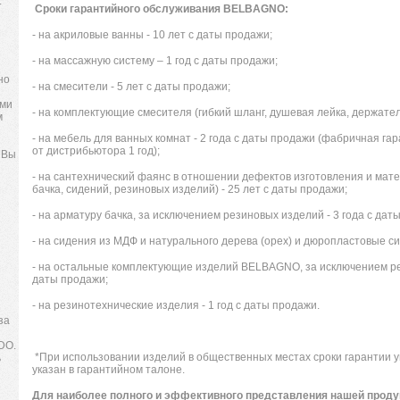
.
Сроки гарантийного обслуживания BELBAGNO:
- на акриловые ванны - 10 лет с даты продажи;
- на массажную систему – 1 год с даты продажи;
но
- на смесители - 5 лет с даты продажи;
ями
- на комплектующие смесителя (гибкий шланг, душевая лейка, держатель
м
- на мебель для ванных комнат - 2 года с даты продажи (фабричная га
от дистрибьютора 1 год);
 Вы
- на сантехнический фаянс в отношении дефектов изготовления и мат
бачка, сидений, резиновых изделий) - 25 лет с даты продажи;
- на арматуру бачка, за исключением резиновых изделий - 3 года с дат
- на сидения из МДФ и натурального дерева (орех) и дюропластовые
- на остальные комплектующие изделий BELBAGNO, за исключением рез
даты продажи;
- на резинотехнические изделия - 1 год с даты продажи.
за
DO.
*При использовании изделий в общественных местах сроки гарантии 
ь
указан в гарантийном талоне.
Для наиболее полного и эффективного представления нашей прод