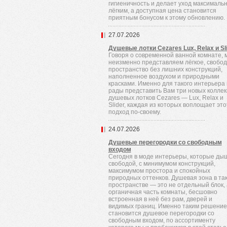
гигиеничность и делает уход максималь
лёгким, а доступная цена становится
приятным бонусом к этому обновлению.
27.07.2026
Душевые лотки Cezares Lux, Relax и Sl
Говоря о современной ванной комнате, 
неизменно представляем лёгкое, свобо
пространство без лишних конструкций,
наполненное воздухом и природными
красками. Именно для такого интерьера
рады представить Вам три новых колле
душевых лотков Cezares — Lux, Relax и
Slider, каждая из которых воплощает это
подход по-своему.
24.07.2026
Душевые перегородки со свободным
входом
Сегодня в моде интерьеры, которые ды
свободой, с минимумом конструкций,
максимумом простора и спокойных
природных оттенков. Душевая зона в та
пространстве — это не отдельный блок, 
органичная часть комнаты, бесшовно
встроенная в неё без рам, дверей и
видимых границ. Именно таким решени
становится душевое перегородки со
свободным входом, по ассортименту