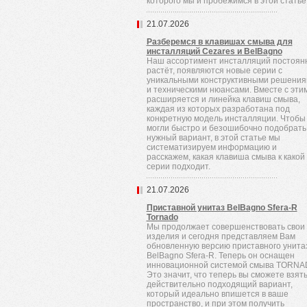
которого мы и пробежимся в этой статье
21.07.2026
Разберемся в клавишах смыва для
инсталляций Cezares и BelBagno
Наш ассортимент инсталляций постоян
растёт, появляются новые серии с
уникальными конструктивными решени
и техническими нюансами. Вместе с эти
расширяется и линейка клавиш смыва,
каждая из которых разработана под
конкретную модель инсталляции. Чтобы
могли быстро и безошибочно подобрать
нужный вариант, в этой статье мы
систематизируем информацию и
расскажем, какая клавиша смыва к какой
серии подходит.
21.07.2026
Приставной унитаз BelBagno Sfera-R
Tornado
Мы продолжает совершенствовать свои
изделия и сегодня представляем Вам
обновленную версию приставного унита
BelBagno Sfera-R. Теперь он оснащен
инновационной системой смыва TORNA
Это значит, что теперь вы сможете взят
действительно подходящий вариант,
который идеально впишется в ваше
пространство, и при этом получить