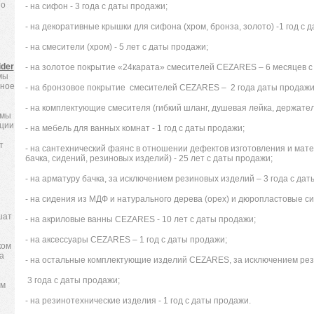
но
- на сифон - 3 года с даты продажи;
- на декоративные крышки для сифона (хром, бронза, золото) -1 год с 
- на смесители (хром) - 5 лет с даты продажи;
ider
- на золотое покрытие «24карата» смесителей
CEZARES
– 6 месяцев с
мы
дное
- на бронзовое покрытие смесителей CEZARES – 2 года даты продажи
- на комплектующие смесителя (гибкий шланг, душевая лейка, держатель
 мы
кции
- на мебель для ванных комнат - 1 год с даты продажи;
т
- на сантехнический фаянс в отношении дефектов изготовления и мат
бачка, сидений, резиновых изделий) - 25 лет с даты продажи;
- на арматуру бачка, за исключением резиновых изделий – 3 года с дат
- на сидения из МДФ и натурального дерева (орех) и дюропластовые сид
шат
- на акриловые ванны C
EZARES
- 10 лет с даты продажи;
- на аксессуары
CEZARES
– 1 год с даты продажи;
ком
а
- на остальные комплектующие изделий CEZARES, за исключением рез
3 года с даты продажи;
ем
- на резинотехнические изделия - 1 год с даты продажи.