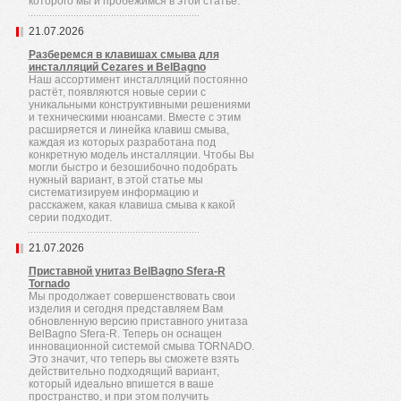
которого мы и пробежимся в этой статье.
21.07.2026
Разберемся в клавишах смыва для
инсталляций Cezares и BelBagno
Наш ассортимент инсталляций постоянно
растёт, появляются новые серии с
уникальными конструктивными решениями
и техническими нюансами. Вместе с этим
расширяется и линейка клавиш смыва,
каждая из которых разработана под
конкретную модель инсталляции. Чтобы Вы
могли быстро и безошибочно подобрать
нужный вариант, в этой статье мы
систематизируем информацию и
расскажем, какая клавиша смыва к какой
серии подходит.
21.07.2026
Приставной унитаз BelBagno Sfera-R
Tornado
Мы продолжает совершенствовать свои
изделия и сегодня представляем Вам
обновленную версию приставного унитаза
BelBagno Sfera-R. Теперь он оснащен
инновационной системой смыва TORNADO.
Это значит, что теперь вы сможете взять
действительно подходящий вариант,
который идеально впишется в ваше
пространство, и при этом получить