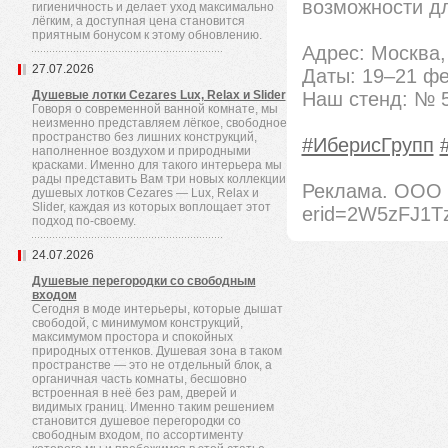
возможности д
гигиеничность и делает уход максимально
лёгким, а доступная цена становится
приятным бонусом к этому обновлению.
Адрес: Москва
27.07.2026
Даты: 19–21 фе
Душевые лотки Cezares Lux, Relax и Slider
Наш стенд: № 
Говоря о современной ванной комнате, мы
неизменно представляем лёгкое, свободное
пространство без лишних конструкций,
#ИберисГрупп
наполненное воздухом и природными
красками. Именно для такого интерьера мы
рады представить Вам три новых коллекции
Реклама. ООО 
душевых лотков Cezares — Lux, Relax и
Slider, каждая из которых воплощает этот
erid=2W5zFJ1Tz
подход по-своему.
24.07.2026
Душевые перегородки со свободным
входом
Сегодня в моде интерьеры, которые дышат
свободой, с минимумом конструкций,
максимумом простора и спокойных
природных оттенков. Душевая зона в таком
пространстве — это не отдельный блок, а
органичная часть комнаты, бесшовно
встроенная в неё без рам, дверей и
видимых границ. Именно таким решением
становится душевое перегородки со
свободным входом, по ассортименту