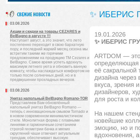
✨ ИБЕРИС 
03.08.2026
Акции и скидки на товары CEZARES и
19.01.2026
BelBagno в августе !!!
Наступает август, а это значит, что лето
✨ ИБЕРИС ГРУ
постепенно переходит в свою бархатную
пору, и последний жаркий месяц сезона мы
встретим такими же горячими
ARTDOM — это 
предложениями на продукцию TM Cezares и
определяющая г
BelBagno. Самое время успеть вдохнуть
максимум летнего уюта и обновить ванную
её сакральной 
комнату, чтобы наслаждаться комфортом не
только после солнечных дней, но и в
дизайна через 
предвкушении прохладных вечеров.
вкуса, зрения 
03.08.2026
дизайнеров, ху
для роста и ко
Унитаз напольный BelBagno Romano-TOR
Представляем Вам обновлённый
напольный унитаз BelBagno Romano —
теперь с инновационным смывом Tornado и
На нашем стенд
в новом современном минималистичном
новейшие колле
стиле. Монолитная форма с плавными
линиями и гармоничным сочетанием
эмоцию, но и п
строгой геометрии бачка и мягких
скруглений чаши отвечает актуальным
вдохновения, а
трендам, обеспечивает высокую