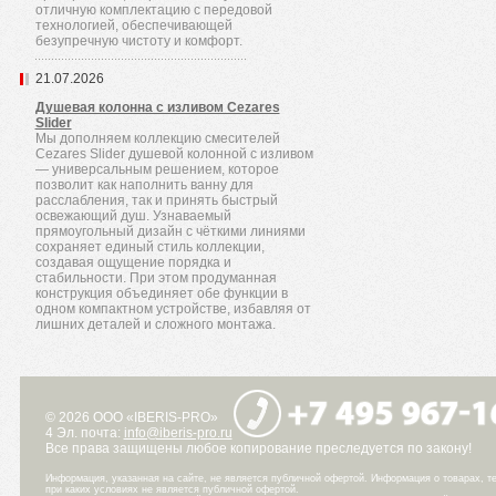
отличную комплектацию с передовой
технологией, обеспечивающей
безупречную чистоту и комфорт.
21.07.2026
Душевая колонна с изливом Cezares
Slider
Мы дополняем коллекцию смесителей
Cezares Slider душевой колонной с изливом
— универсальным решением, которое
позволит как наполнить ванну для
расслабления, так и принять быстрый
освежающий душ. Узнаваемый
прямоугольный дизайн с чёткими линиями
сохраняет единый стиль коллекции,
создавая ощущение порядка и
стабильности. При этом продуманная
конструкция объединяет обе функции в
одном компактном устройстве, избавляя от
лишних деталей и сложного монтажа.
© 2026 ООО «IBERIS-PRO»
4 Эл. почта:
info@iberis-pro.ru
Все права защищены любое копирование преследуется по закону!
Информация, указанная на сайте, не является публичной офертой. Информация о товарах, те
при каких условиях не является публичной офертой.