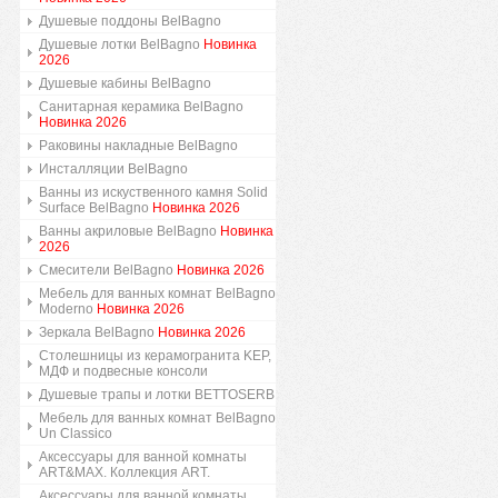
Душевые поддоны BelBagno
Душевые лотки BelBagno
Новинка
2026
Душевые кабины BelBagno
Санитарная керамика BelBagno
Новинка 2026
Раковины накладные BelBagno
Инсталляции BelBagno
Ванны из искуственного камня Solid
Surface BelBagno
Новинка 2026
Ванны акриловые BelBagno
Новинка
2026
Смесители BelBagno
Новинка 2026
Мебель для ванных комнат BelBagno
Moderno
Новинка 2026
Зеркала BelBagno
Новинка 2026
Столешницы из керамогранита KEP,
МДФ и подвесные консоли
Душевые трапы и лотки BETTOSERB
Мебель для ванных комнат BelBagno
Un Classico
Аксессуары для ванной комнаты
ART&MAX. Коллекция ART.
Аксессуары для ванной комнаты