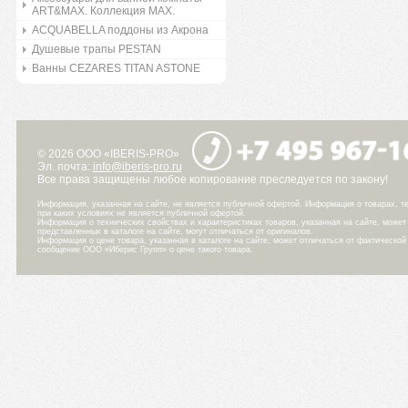
ART&MAX. Коллекция MAX.
ACQUABELLA поддоны из Акрона
Душевые трапы PESTAN
Ванны CEZARES TITAN ASTONE
© 2026 ООО «IBERIS-PRO»
Эл. почта:
info@iberis-pro.ru
Все права защищены любое копирование преследуется по закону!
Информация, указанная на сайте, не является публичной офертой. Информация о товарах, те
при каких условиях не является публичной офертой.
Информация о технических свойствах и характеристиках товаров, указанная на сайте, може
представленных в каталоге на сайте, могут отличаться от оригиналов.
Информация о цене товара, указанная в каталоге на сайте, может отличаться от фактическо
сообщение ООО «Иберис Групп» о цене такого товара.