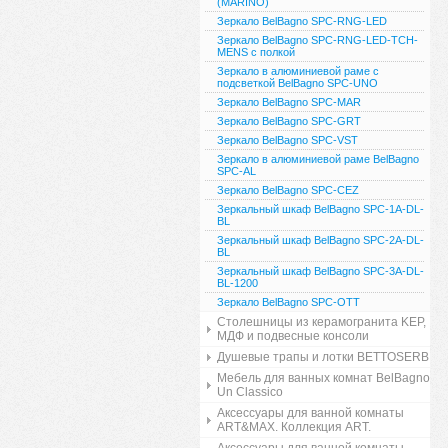
(MARINO)
Зеркало BelBagno SPC-RNG-LED
Зеркало BelBagno SPC-RNG-LED-TCH-
MENS с полкой
Зеркало в алюминиевой раме с
подсветкой BelBagno SPC-UNO
Зеркало BelBagno SPC-MAR
Зеркало BelBagno SPC-GRT
Зеркало BelBagno SPC-VST
Зеркало в алюминиевой раме BelBagno
SPC-AL
Зеркало BelBagno SPC-CEZ
Зеркальный шкаф BelBagno SPC-1A-DL-
BL
Зеркальный шкаф BelBagno SPC-2A-DL-
BL
Зеркальный шкаф BelBagno SPC-3A-DL-
BL-1200
Зеркало BelBagno SPC-OTT
Столешницы из керамогранита KEP,
МДФ и подвесные консоли
Душевые трапы и лотки BETTOSERB
Мебель для ванных комнат BelBagno
Un Classico
Аксессуары для ванной комнаты
ART&MAX. Коллекция ART.