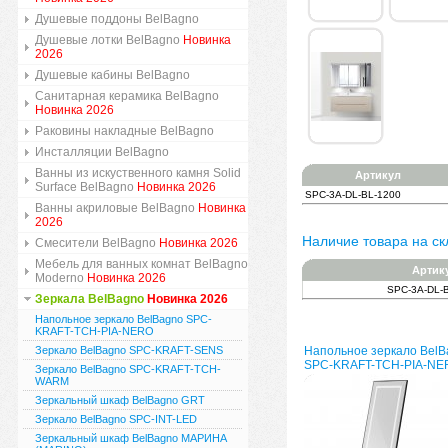
Душевые поддоны BelBagno
Душевые лотки BelBagno
Новинка
2026
Душевые кабины BelBagno
Санитарная керамика BelBagno
Новинка 2026
Раковины накладные BelBagno
Инсталляции BelBagno
Ванны из искуственного камня Solid
Артикул
Surface BelBagno
Новинка 2026
SPC-3A-DL-BL-1200
Ванны акриловые BelBagno
Новинка
2026
Наличие товара на ск
Смесители BelBagno
Новинка 2026
Мебель для ванных комнат BelBagno
Артик
Moderno
Новинка 2026
SPC-3A-DL-
Зеркала BelBagno
Новинка 2026
Напольное зеркало BelBagno SPC-
KRAFT-TCH-PIA-NERO
Зеркало BelBagno SPC-KRAFT-SENS
Напольное зеркало BelB
SPC-KRAFT-TCH-PIA-NE
Зеркало BelBagno SPC-KRAFT-TCH-
WARM
Зеркальный шкаф BelBagno GRT
Зеркало BelBagno SPC-INT-LED
Зеркальный шкаф BelBagno МАРИНА