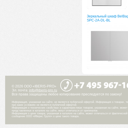
Зеркальный шкаф BelBa
SPC-2A-DL-BL
© 2026 ООО «IBERIS-PRO»
Эл. почта:
info@iberis-pro.ru
Все права защищены любое копирование преследуется по закону!
Информация, указанная на сайте, не является публичной офертой. Информация о товарах, те
при каких условиях не является публичной офертой.
Информация о технических свойствах и характеристиках товаров, указанная на сайте, може
представленных в каталоге на сайте, могут отличаться от оригиналов.
Информация о цене товара, указанная в каталоге на сайте, может отличаться от фактическо
сообщение ООО «Иберис Групп» о цене такого товара.