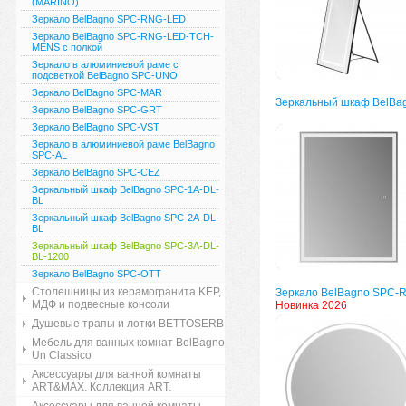
(MARINO)
Зеркало BelBagno SPC-RNG-LED
Зеркало BelBagno SPC-RNG-LED-TCH-
MENS с полкой
Зеркало в алюминиевой раме с
подсветкой BelBagno SPC-UNO
Зеркало BelBagno SPC-MAR
Зеркальный шкаф BelBa
Зеркало BelBagno SPC-GRT
Зеркало BelBagno SPC-VST
Зеркало в алюминиевой раме BelBagno
SPC-AL
Зеркало BelBagno SPC-CEZ
Зеркальный шкаф BelBagno SPC-1A-DL-
BL
Зеркальный шкаф BelBagno SPC-2A-DL-
BL
Зеркальный шкаф BelBagno SPC-3A-DL-
BL-1200
Зеркало BelBagno SPC-OTT
Столешницы из керамогранита KEP,
Зеркало BelBagno SPC-
МДФ и подвесные консоли
Новинка 2026
Душевые трапы и лотки BETTOSERB
Мебель для ванных комнат BelBagno
Un Classico
Аксессуары для ванной комнаты
ART&MAX. Коллекция ART.