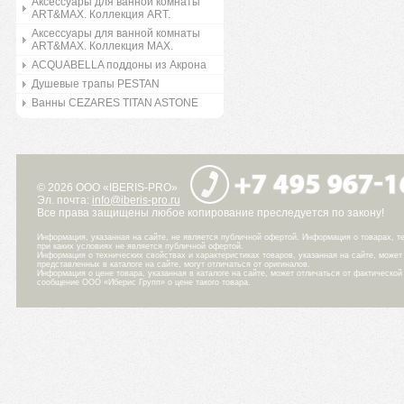
Аксессуары для ванной комнаты
ART&MAX. Коллекция ART.
Аксессуары для ванной комнаты
ART&MAX. Коллекция MAX.
ACQUABELLA поддоны из Акрона
Душевые трапы PESTAN
Ванны CEZARES TITAN ASTONE
© 2026 ООО «IBERIS-PRO»
Эл. почта:
info@iberis-pro.ru
Все права защищены любое копирование преследуется по закону!
Информация, указанная на сайте, не является публичной офертой. Информация о товарах, те
при каких условиях не является публичной офертой.
Информация о технических свойствах и характеристиках товаров, указанная на сайте, може
представленных в каталоге на сайте, могут отличаться от оригиналов.
Информация о цене товара, указанная в каталоге на сайте, может отличаться от фактическо
сообщение ООО «Иберис Групп» о цене такого товара.