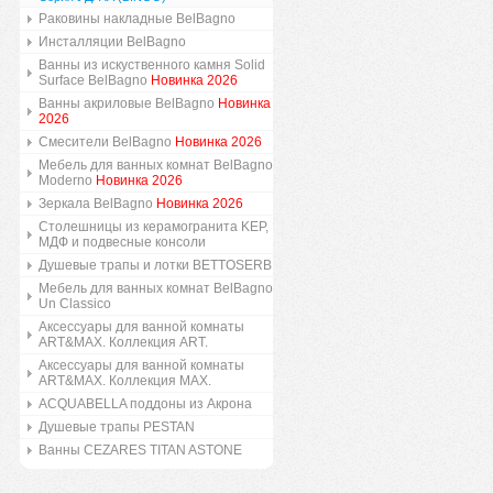
Раковины накладные BelBagno
Инсталляции BelBagno
Ванны из искуственного камня Solid
Surface BelBagno
Новинка 2026
Ванны акриловые BelBagno
Новинка
2026
Смесители BelBagno
Новинка 2026
Мебель для ванных комнат BelBagno
Moderno
Новинка 2026
Зеркала BelBagno
Новинка 2026
Столешницы из керамогранита KEP,
МДФ и подвесные консоли
Душевые трапы и лотки BETTOSERB
Мебель для ванных комнат BelBagno
Un Classico
Аксессуары для ванной комнаты
ART&MAX. Коллекция ART.
Аксессуары для ванной комнаты
ART&MAX. Коллекция MAX.
ACQUABELLA поддоны из Акрона
Душевые трапы PESTAN
Ванны CEZARES TITAN ASTONE