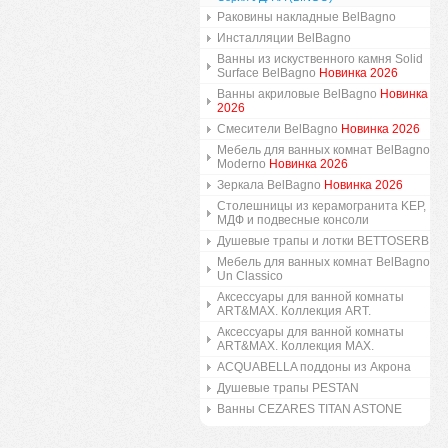
Раковины накладные BelBagno
Инсталляции BelBagno
Ванны из искуственного камня Solid
Surface BelBagno
Новинка 2026
Ванны акриловые BelBagno
Новинка
2026
Смесители BelBagno
Новинка 2026
Мебель для ванных комнат BelBagno
Moderno
Новинка 2026
Зеркала BelBagno
Новинка 2026
Столешницы из керамогранита KEP,
МДФ и подвесные консоли
Душевые трапы и лотки BETTOSERB
Мебель для ванных комнат BelBagno
Un Classico
Аксессуары для ванной комнаты
ART&MAX. Коллекция ART.
Аксессуары для ванной комнаты
ART&MAX. Коллекция MAX.
ACQUABELLA поддоны из Акрона
Душевые трапы PESTAN
Ванны CEZARES TITAN ASTONE