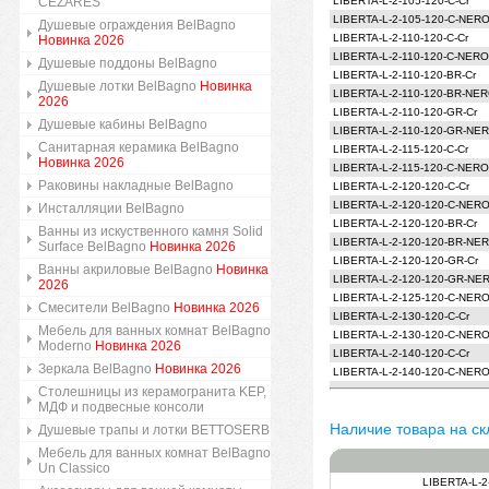
CEZARES
LIBERTA-L-2-105-120-C-Cr
LIBERTA-L-2-105-120-C-NER
Душевые ограждения BelBagno
LIBERTA-L-2-110-120-C-Cr
Новинка 2026
LIBERTA-L-2-110-120-C-NERO
Душевые поддоны BelBagno
LIBERTA-L-2-110-120-BR-Cr
Душевые лотки BelBagno
Новинка
LIBERTA-L-2-110-120-BR-NE
2026
LIBERTA-L-2-110-120-GR-Cr
Душевые кабины BelBagno
LIBERTA-L-2-110-120-GR-NE
Санитарная керамика BelBagno
LIBERTA-L-2-115-120-C-Cr
Новинка 2026
LIBERTA-L-2-115-120-C-NERO
Раковины накладные BelBagno
LIBERTA-L-2-120-120-C-Cr
LIBERTA-L-2-120-120-C-NER
Инсталляции BelBagno
LIBERTA-L-2-120-120-BR-Cr
Ванны из искуственного камня Solid
LIBERTA-L-2-120-120-BR-NE
Surface BelBagno
Новинка 2026
LIBERTA-L-2-120-120-GR-Cr
Ванны акриловые BelBagno
Новинка
LIBERTA-L-2-120-120-GR-NE
2026
LIBERTA-L-2-125-120-C-NER
Смесители BelBagno
Новинка 2026
LIBERTA-L-2-130-120-C-Cr
Мебель для ванных комнат BelBagno
LIBERTA-L-2-130-120-C-NER
Moderno
Новинка 2026
LIBERTA-L-2-140-120-C-Cr
Зеркала BelBagno
Новинка 2026
LIBERTA-L-2-140-120-C-NER
Столешницы из керамогранита KEP,
МДФ и подвесные консоли
Наличие товара на ск
Душевые трапы и лотки BETTOSERB
Мебель для ванных комнат BelBagno
Un Classico
LIBERTA-L-2