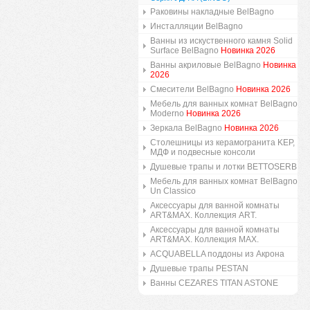
Раковины накладные BelBagno
Инсталляции BelBagno
Ванны из искуственного камня Solid
Surface BelBagno
Новинка 2026
Ванны акриловые BelBagno
Новинка
2026
Смесители BelBagno
Новинка 2026
Мебель для ванных комнат BelBagno
Moderno
Новинка 2026
Зеркала BelBagno
Новинка 2026
Столешницы из керамогранита KEP,
МДФ и подвесные консоли
Душевые трапы и лотки BETTOSERB
Мебель для ванных комнат BelBagno
Un Classico
Аксессуары для ванной комнаты
ART&MAX. Коллекция ART.
Аксессуары для ванной комнаты
ART&MAX. Коллекция MAX.
ACQUABELLA поддоны из Акрона
Душевые трапы PESTAN
Ванны CEZARES TITAN ASTONE