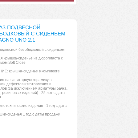
АЗ ПОДВЕСНОЙ
БОДКОВЫЙ С СИДЕНЬЕМ
AGNO UNO 2.1
подвесной безободковый c сиденьем
ая крышка-сиденье из дюропласта с
мом Soft Close
Е: крышка-сиденье в комплекте
тия на санитарную керамику в
ии дефектов изготовления и
лов (за исключением арматуры бачка,
, резиновых изделий) - 25 лет с даты
и
инотехнические изделия - 1 год с даты
ышки-сиденья 1 год с даты продажи