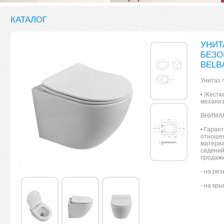
КАТАЛОГ
УНИТ
БЕЗО
BELB
Унитаз 
• Жестк
механиз
ВНИМАНИ
• Гаран
отношен
материа
сидений
продаж
- на рез
- на кр