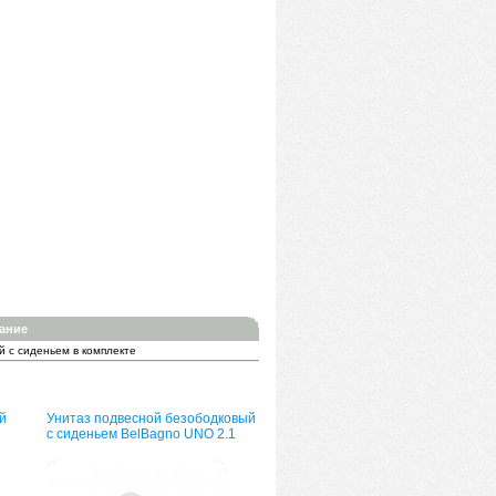
ание
 с сиденьем в комплекте
й
Унитаз подвесной безободковый
с сиденьем BelBagno UNO 2.1