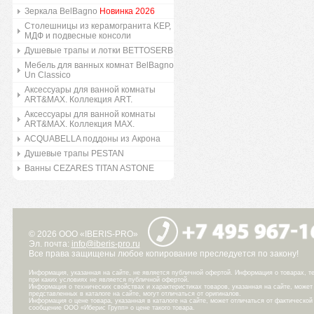
Зеркала BelBagno
Новинка 2026
Столешницы из керамогранита KEP,
МДФ и подвесные консоли
Душевые трапы и лотки BETTOSERB
Мебель для ванных комнат BelBagno
Un Classico
Аксессуары для ванной комнаты
ART&MAX. Коллекция ART.
Аксессуары для ванной комнаты
ART&MAX. Коллекция MAX.
ACQUABELLA поддоны из Акрона
Душевые трапы PESTAN
Ванны CEZARES TITAN ASTONE
© 2026 ООО «IBERIS-PRO»
Эл. почта:
info@iberis-pro.ru
Все права защищены любое копирование преследуется по закону!
Информация, указанная на сайте, не является публичной офертой. Информация о товарах, те
при каких условиях не является публичной офертой.
Информация о технических свойствах и характеристиках товаров, указанная на сайте, може
представленных в каталоге на сайте, могут отличаться от оригиналов.
Информация о цене товара, указанная в каталоге на сайте, может отличаться от фактическо
сообщение ООО «Иберис Групп» о цене такого товара.