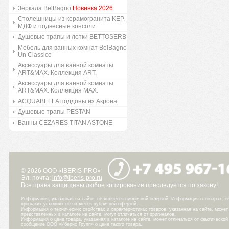
Зеркала BelBagno
Новинка 2026
Столешницы из керамогранита KEP,
МДФ и подвесные консоли
Душевые трапы и лотки BETTOSERB
Мебель для ванных комнат BelBagno
Un Classico
Аксессуары для ванной комнаты
ART&MAX. Коллекция ART.
Аксессуары для ванной комнаты
ART&MAX. Коллекция MAX.
ACQUABELLA поддоны из Акрона
Душевые трапы PESTAN
Ванны CEZARES TITAN ASTONE
© 2026 ООО «IBERIS-PRO»
Эл. почта:
info@iberis-pro.ru
Все права защищены любое копирование преследуется по закону!
Информация, указанная на сайте, не является публичной офертой. Информация о товарах, те
при каких условиях не является публичной офертой.
Информация о технических свойствах и характеристиках товаров, указанная на сайте, може
представленных в каталоге на сайте, могут отличаться от оригиналов.
Информация о цене товара, указанная в каталоге на сайте, может отличаться от фактическо
сообщение ООО «Иберис Групп» о цене такого товара.