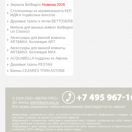
Зеркала BelBagno
Новинка 2026
Столешницы из керамогранита KEP,
МДФ и подвесные консоли
Душевые трапы и лотки BETTOSERB
Мебель для ванных комнат BelBagno
Un Classico
Аксессуары для ванной комнаты
ART&MAX. Коллекция ART.
Аксессуары для ванной комнаты
ART&MAX. Коллекция MAX.
ACQUABELLA поддоны из Акрона
Душевые трапы PESTAN
Ванны CEZARES TITAN ASTONE
© 2026 ООО «IBERIS-PRO»
Эл. почта:
info@iberis-pro.ru
Все права защищены любое копирование преследуется по закону!
Информация, указанная на сайте, не является публичной офертой. Информация о товарах, те
при каких условиях не является публичной офертой.
Информация о технических свойствах и характеристиках товаров, указанная на сайте, може
представленных в каталоге на сайте, могут отличаться от оригиналов.
Информация о цене товара, указанная в каталоге на сайте, может отличаться от фактическо
сообщение ООО «Иберис Групп» о цене такого товара.