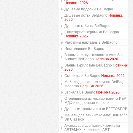
Новинка 2026
Душевые поддоны BelBagno
Душевые лотки BelBagno
Новинка
2026
Душевые кабины BelBagno
Санитарная керамика BelBagno
Новинка 2026
Раковины накладные BelBagno
Инсталляции BelBagno
Ванны из искуственного камня Solid
Surface BelBagno
Новинка 2026
Ванны акриловые BelBagno
Новинка
2026
Смесители BelBagno
Новинка 2026
Мебель для ванных комнат BelBagno
Moderno
Новинка 2026
Зеркала BelBagno
Новинка 2026
Столешницы из керамогранита KEP,
МДФ и подвесные консоли
Душевые трапы и лотки BETTOSERB
Мебель для ванных комнат BelBagno
Un Classico
Аксессуары для ванной комнаты
ART&MAX. Коллекция ART.