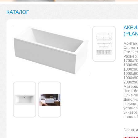
КАТАЛОГ
АКРИ
(PLAN
Монтаж:
Форма: 
Стилист
Размер 
1700x70
1800x80
1800x90
1900x80
1900x90
2000x90
Материа
Цвет: б
Слив-пе
Дополни
возможн
установ
универс
панелей
Гаранти