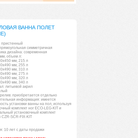
ЛОВАЯ ВАННА ПОЛЕТ
E)
 пристенный
прямоугольная симметричная
ика дизайна: современная
мм, объем л:
0x450 мм, 215 л
0x490 мм, 255 л
0x490 мм, 310 л
0x490 мм, 275 л
0x490 мм, 320 л
0x490 мм, 340 л
л: литьевой акрил
елый
релив: приобретается отдельно
тельная информация: имеется
ость установки ванны на пол, используя
очный комплект ног ECO-LEG-KIT и
альный установочный комплект
 CZR-SCR-FIX-KIT
я: 10 лет с даты продажи