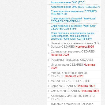
Акриловая ванна ЭКО (ECO)
Акриловая ванна ЭКО (ECO) 155/165/175
Слив-перелив полуавтомат CEZARES
CZR-STP1-01
Слив-перелив с системой "Клик-Клак"
CEZARES CZR-STP2-01
Слив-перелив с системой "Клик-Клак"
CEZARES CZR-STP3
Слив перелив с наполнением ванны
через перелив, донный клапан с
системой "Клик-клак" CZR-B-STW
Ванны из искусственного камня Solid
Surface CEZARES
Новинка 2026
Санитарная керамика CEZARES
Новинка 2026
Раковины накладные CEZARES
Инсталляции CEZARES
Новинка
2026
Мебель для ванных комнат
CEZARES
Новинка 2026
Мебель CEZARES CLASSICO
Зеркала CEZARES
Новинка 2026
Смесители CEZARES
Новинка 2026
Аксессуары для ванной комнаты
CEZARES
Душевые ограждения BelBagno