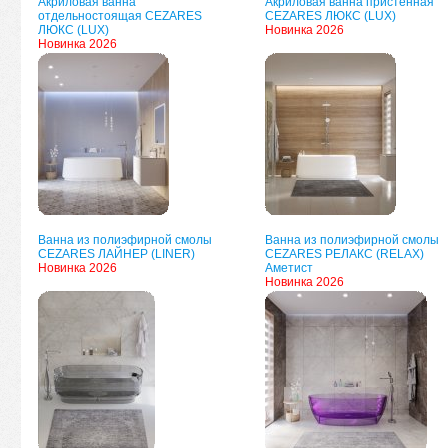
Акриловая ванна
Акриловая ванна пристенная
отдельностоящая CEZARES
CEZARES ЛЮКС (LUX)
ЛЮКС (LUX)
Новинка 2026
Новинка 2026
Ванна из полиэфирной смолы
Ванна из полиэфирной смолы
CEZARES ЛАЙНЕР (LINER)
CEZARES РЕЛАКС (RELAX)
Новинка 2026
Аметист
Новинка 2026