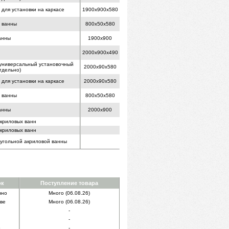
для установки на каркасе
1900x900x580
й ванны
800x50x580
анны
1900x900
2000x900x490
( универсальный установочный
2000x90x580
тдельно)
для установки на каркасе
2000x90x580
й ванны
800x50x580
анны
2000x900
акриловых ванн
акриловых ванн
оугольной акриловой ванны
ок
Поступление товара
чно
Много (06.08.26)
ве
Много (06.08.26)
-
-
о
-