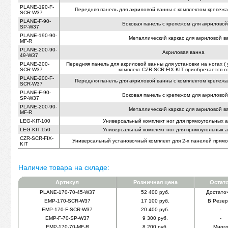
PLANE-190-F-
Передняя панель для акриловой ванны с комплектом крепежа 
SCR-W37
PLANE-F-90-
Боковая панель с крепежом для акрилово
SP-W37
PLANE-190-90-
Металлический каркас для акриловой в
MF-R
PLANE-200-90-
Акриловая ванна
49-W37
PLANE-200-
Передняя панель для акриловой ванны для установки на ногах 
SCR-W37
комплект CZR-SCR-FIX-KIT приобретается о
PLANE-200-F-
Передняя панель для акриловой ванны с комплектом крепежа 
SCR-W37
PLANE-F-90-
Боковая панель с крепежом для акрилово
SP-W37
PLANE-200-90-
Металлический каркас для акриловой в
MF-R
LEG-KIT-100
Универсальный комплект ног для прямоугольных 
LEG-KIT-150
Универсальный комплект ног для прямоугольных 
CZR-SCR-FIX-
Универсальный установочный комплект для 2-х панелей прям
KIT
Наличие товара на складе:
Артикул
Розничная цена
Остат
PLANE-170-70-45-W37
52 400 руб.
Достато
EMP-170-SCR-W37
17 100 руб.
В Резер
EMP-170-F-SCR-W37
20 400 руб.
-
EMP-F-70-SP-W37
9 300 руб.
-
EMP-170-70-MF-R
8 200 руб.
Мног