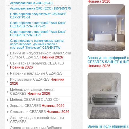
Новинка 2026
Акриловая ванна ЭКО (ECO)
Акриловая ванна ЭКО (ECO) 155/165/175
Слив-перелив полуавтомат CEZARES
CZR-STP1-01
Слив-перелив с системой "Клик-Клак"
CEZARES CZR-STP2-01
Слив-перелив с системой "Клик-Клак"
CEZARES CZR-STP3
Слив перелив с наполнением ванны
через перелив, донный клапан с
системой "Клик-клак" CZR-B-STW
Ванны из искусственного камня Solid
Surface CEZARES
Новинка 2026
Ванна из полиэфирной 
CEZARES ЛАЙНЕР (LINE
Санитарная керамика CEZARES
Новинка 2026
Новинка 2026
Раковины накладные CEZARES
Инсталляции CEZARES
Новинка
2026
Мебель для ванных комнат
CEZARES
Новинка 2026
Мебель CEZARES CLASSICO
Зеркала CEZARES
Новинка 2026
Смесители CEZARES
Новинка 2026
Аксессуары для ванной комнаты
CEZARES
Ванна из полиэфирной 
Душевые ограждения BelBagno