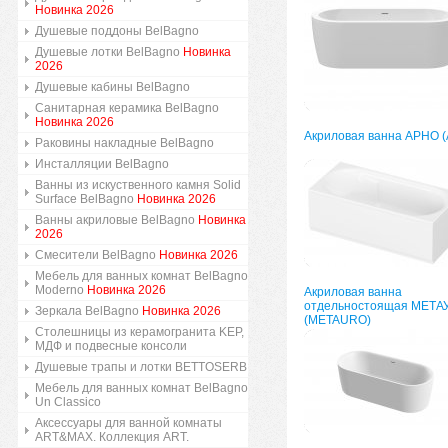
Новинка 2026
Душевые поддоны BelBagno
Душевые лотки BelBagno
Новинка
2026
Душевые кабины BelBagno
Санитарная керамика BelBagno
Новинка 2026
Акриловая ванна АРНО 
Раковины накладные BelBagno
Инсталляции BelBagno
Ванны из искуственного камня Solid
Surface BelBagno
Новинка 2026
Ванны акриловые BelBagno
Новинка
2026
Смесители BelBagno
Новинка 2026
Мебель для ванных комнат BelBagno
Moderno
Новинка 2026
Акриловая ванна
отдельностоящая МЕТА
Зеркала BelBagno
Новинка 2026
(METAURO)
Столешницы из керамогранита KEP,
МДФ и подвесные консоли
Душевые трапы и лотки BETTOSERB
Мебель для ванных комнат BelBagno
Un Classico
Аксессуары для ванной комнаты
ART&MAX. Коллекция ART.