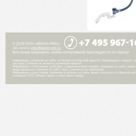
© 2026 ООО «IBERIS-PRO»
Эл. почта:
info@iberis-pro.ru
Все права защищены любое копирование преследуется по закону!
Информация, указанная на сайте, не является публичной офертой. Информация о товарах, те
при каких условиях не является публичной офертой.
Информация о технических свойствах и характеристиках товаров, указанная на сайте, може
представленных в каталоге на сайте, могут отличаться от оригиналов.
Информация о цене товара, указанная в каталоге на сайте, может отличаться от фактическо
сообщение ООО «Иберис Групп» о цене такого товара.