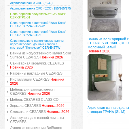
Акриловая ванна ЭКО (ECO)
Акриловая ванна ЭКО (ECO) 155/165/175
Слив-перелив полуавтомат CEZARES
CZR-STP1-01
Слив-перелив с системой "Клик-Клак"
CEZARES CZR-STP2-01
Слив-перелив с системой "Клик-Клак"
CEZARES CZR-STP3
Ванна из полиэфирной 
Слив перелив с наполнением ванны
CEZARES РЕЛАКС (REL
через перелив, донный клапан с
Молочный белый
системой "Клик-клак" CZR-B-STW
Новинка 2026
Ванны из искусственного камня Solid
Surface CEZARES
Новинка 2026
Санитарная керамика CEZARES
Новинка 2026
Раковины накладные CEZARES
Инсталляции CEZARES
Новинка
2026
Мебель для ванных комнат
CEZARES
Новинка 2026
Мебель CEZARES CLASSICO
Зеркала CEZARES
Новинка 2026
Акриловая ванна отдель
Смесители CEZARES
Новинка 2026
стоящая ГРАНЬ (SLIM)
Аксессуары для ванной комнаты
CEZARES
Душевые ограждения BelBagno